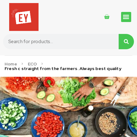
Traditional 
Traditional 
Cosmetics 
Home
ECO
Fresh c straight from the farmers. Always best quality