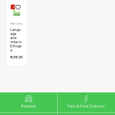
Hot
Marcises
Langu
age
and
tribe in
Ethiopi
a
€
35.00
Reliable
Fast & Free Delivery