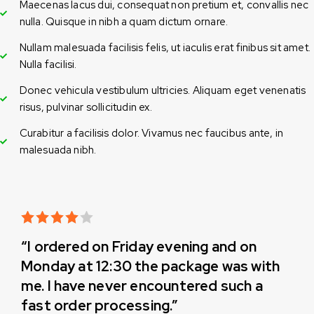
Maecenas lacus dui, consequat non pretium et, convallis nec
nulla. Quisque in nibh a quam dictum ornare.
Nullam malesuada facilisis felis, ut iaculis erat finibus sit amet.
Nulla facilisi.
Donec vehicula vestibulum ultricies. Aliquam eget venenatis
risus, pulvinar sollicitudin ex.
Curabitur a facilisis dolor. Vivamus nec faucibus ante, in
malesuada nibh.
Rated 4
“I ordered on Friday evening and on
out of 5
Monday at 12:30 the package was with
me. I have never encountered such a
fast order processing.”