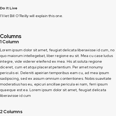
Do It Live
I’ll let Bill O’Reilly will
explain
this one.
Columns
1 Column
Lorem ipsum dolor sit amet, feugiat delicata liberavisse id cum, no
quo maiorum intellegebat, liber regione eu sit. Mea cu case ludus
integre, vide viderer eleifend ex mea. His at soluta regione
diceret, cum et atqui placerat petentium. Per amet nonumy
periculis ei. Deleniti apeirian temporibus eam cu, ad mea ipsum
sadipscing, sed ex assum omnium contentiones. Nobis suavitate
moderatius has eu, epicuri ancillae pericula ei nam, ferri ipsum
quaeque est ea. Lorem ipsum dolor sit amet, feugiat delicata
liberavisse id cum
2 Columns