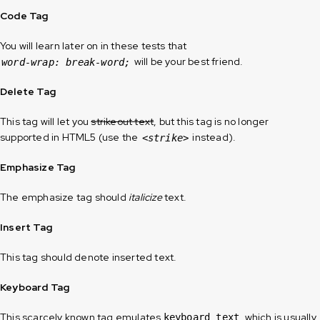
Code Tag
You will learn later on in these tests that
will be your best friend.
word-wrap: break-word;
Delete Tag
This tag will let you
strikeout text
, but this tag is no longer
supported in HTML5 (use the
instead).
<strike>
Emphasize Tag
The emphasize tag should
italicize
text.
Insert Tag
This tag should denote
inserted
text.
Keyboard Tag
This scarcely known tag emulates
, which is usually
keyboard text