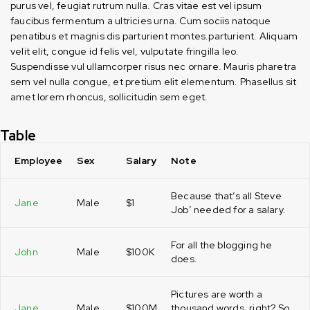
purus vel, feugiat rutrum nulla. Cras vitae est vel ipsum
faucibus fermentum a ultricies urna. Cum sociis natoque
penatibus et magnis dis parturient montes.parturient. Aliquam
velit elit, congue id felis vel, vulputate fringilla leo.
Suspendisse vul ullamcorper risus nec ornare. Mauris pharetra
sem vel nulla congue, et pretium elit elementum. Phasellus sit
amet lorem rhoncus, sollicitudin sem eget.
Table
Employee
Sex
Salary
Note
Because that’s all Steve
Jane
Male
$1
Job’ needed for a salary.
For all the blogging he
John
Male
$100K
does.
Pictures are worth a
Jane
Male
$100M
thousand words, right? So