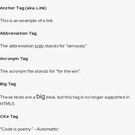
Anchor Tag (aka. Link)
This is an example of a
link
.
Abbreviation Tag
The abbreviation
srsly
stands for “seriously”.
Acronym Tag
The acronym
ftw
stands for “for the win”.
Big Tag
big
These tests are a
deal, but this tag is no longer supported in
HTML5.
Cite Tag
“Code is poetry.” –
Automattic