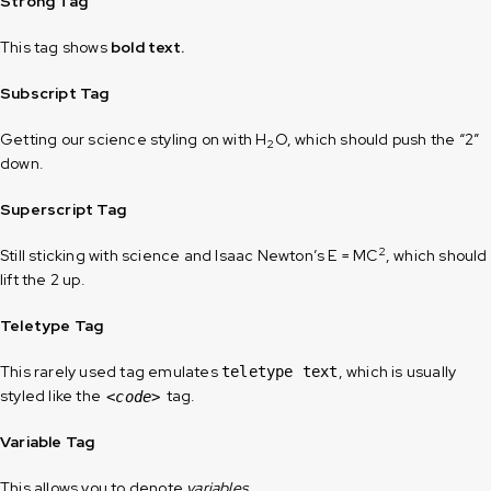
Strong Tag
This tag shows
bold
text.
Subscript Tag
Getting our science styling on with H
O, which should push the “2”
2
down.
Superscript Tag
2
Still sticking with science and Isaac Newton’s E = MC
, which should
lift the 2 up.
Teletype Tag
This rarely used tag emulates
, which is usually
teletype text
styled like the
tag.
<code>
Variable Tag
This allows you to denote
variables
.